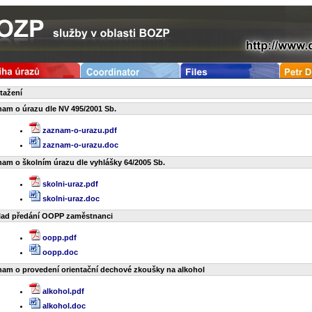
tažení
am o úrazu dle NV 495/2001 Sb.
zaznam-o-urazu.pdf
zaznam-o-urazu.doc
am o školním úrazu dle vyhlášky 64/2005 Sb.
skolni-uraz.pdf
skolni-uraz.doc
lad předání OOPP zaměstnanci
oopp.pdf
oopp.doc
am o provedení orientační dechové zkoušky na alkohol
alkohol.pdf
alkohol.doc