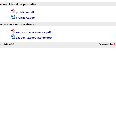
nka o lékařskou prohlídku
prohlidka.pdf
prohlidka.doc
lad o zaučení zaměstnance
zauceni-zamestnance.pdf
zauceni-zamestnance.doc
Powered by
L
návštěvníků.