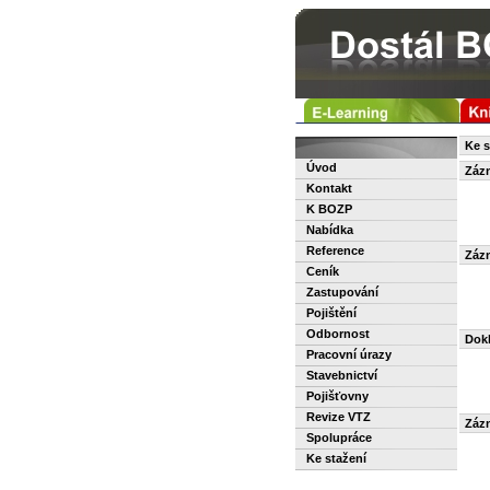
Ke s
Úvod
Zázn
Kontakt
K BOZP
Nabídka
Reference
Zázn
Ceník
Zastupování
Pojištění
Odbornost
Dok
Pracovní úrazy
Stavebnictví
Pojišťovny
Revize VTZ
Zázn
Spolupráce
Ke stažení